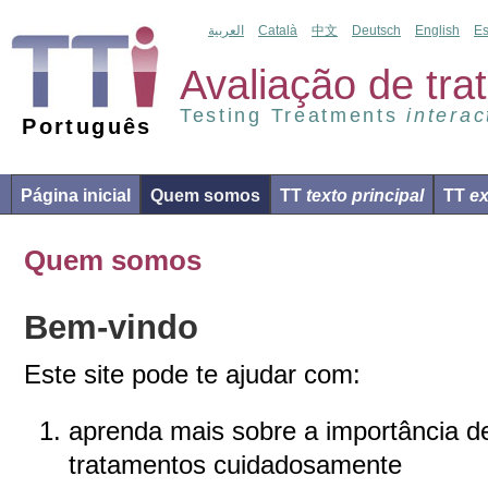
العربية
Català
中文
Deutsch
English
Es
Avaliação de tr
Testing Treatments
interac
Português
Página inicial
Quem somos
TT
texto principal
TT
ex
Quem somos
Bem-vindo
Este site pode te ajudar com:
aprenda mais sobre a importância de
tratamentos cuidadosamente