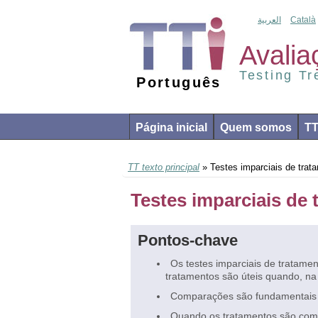
العربية
Català
Avalia
Testing T
Português
Página inicial
Quem somos
T
TT texto principal
» Testes imparciais de trat
Testes imparciais de
Pontos-chave
Os testes imparciais de tratame
tratamentos são úteis quando, na
Comparações são fundamentais p
Quando os tratamentos são com