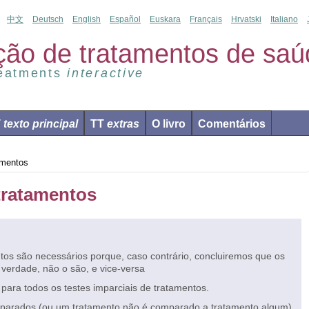
中文
Deutsch
English
Español
Euskara
Français
Hrvatski
Italiano
ção de tratamentos de saú
reatments
interactive
T
texto principal
TT
extras
O livro
Comentários
amentos
 tratamentos
ntos são necessários porque, caso contrário, concluiremos que os
 verdade, não o são, e vice-versa
ara todos os testes imparciais de tratamentos.
parados (ou um tratamento não é comparado a tratamento algum),