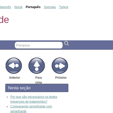
Japonês
Norsk
Português
Svenska
Türkçe
de
Anterior
Para
Próximo
cima
Nesta seção
Por que são necessários os testes
imparciais de tratamentos?
Comparando semelhante com
semelhante