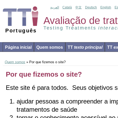
العربية
Català
中文
Deutsch
English
Es
Avaliação de tr
Testing Treatments
interac
Português
Página inicial
Quem somos
TT
texto principal
TT
ex
Quem somos
» Por que fizemos o site?
Por que fizemos o site?
Este site é para todos. Seus objetivos 
ajudar pessoas a compreender a imp
tratamentos de saúde
tornar o conhecimento acessível ao