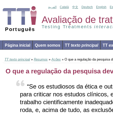
العربية
Català
中文
Deutsch
English
Es
Avaliação de tr
Testing Treatments
interac
Português
Página inicial
Quem somos
TT
texto principal
TT
ex
TT texto principal
»
Resumos
»
Ações
» O que a regulação da pesquisa d
O que a regulação da pesquisa dev
“Se os estudiosos da ética e ou
para criticar nos estudos clínicos,
trabalho cientificamente inadequad
roda, e, acima de tudo, as exclusõe