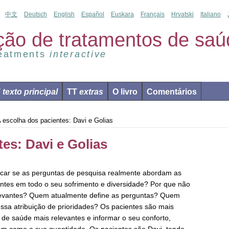
中文
Deutsch
English
Español
Euskara
Français
Hrvatski
Italiano
ção de tratamentos de saú
reatments
interactive
T
texto principal
TT
extras
O livro
Comentários
 escolha dos pacientes: Davi e Golias
es: Davi e Golias
icar se as perguntas de pesquisa realmente abordam as
ntes em todo o seu sofrimento e diversidade? Por que não
elevantes? Quem atualmente define as perguntas? Quem
essa atribuição de prioridades? Os pacientes são mais
s de saúde mais relevantes e informar o seu conforto,