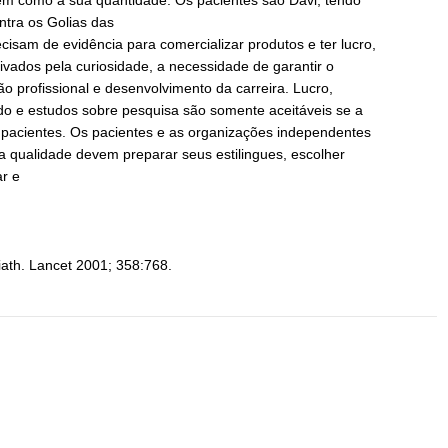
em como a sua quantidade. Os pacientes são Davi, tendo
ntra os Golias das
isam de evidência para comercializar produtos e ter lucro,
vados pela curiosidade, a necessidade de garantir o
o profissional e desenvolvimento da carreira. Lucro,
oado e estudos sobre pesquisa são somente aceitáveis se a
 pacientes. Os pacientes e as organizações independentes
 qualidade devem preparar seus estilingues, escolher
r e
liath. Lancet 2001; 358:768.