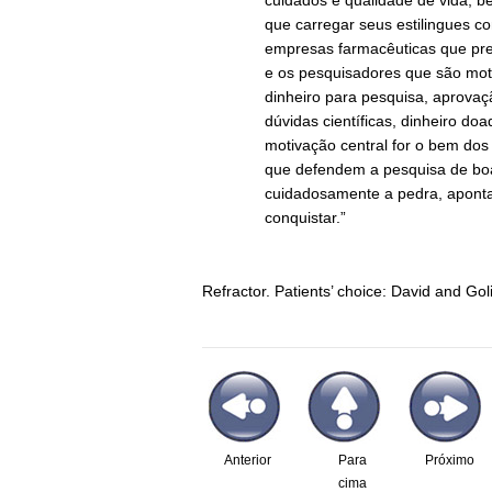
cuidados e qualidade de vida, b
que carregar seus estilingues co
empresas farmacêuticas que prec
e os pesquisadores que são moti
dinheiro para pesquisa, aprovaçã
dúvidas científicas, dinheiro d
motivação central for o bem dos
que defendem a pesquisa de boa
cuidadosamente a pedra, aponta
conquistar.”
Refractor. Patients’ choice: David and Go
Anterior
Para
Próximo
cima