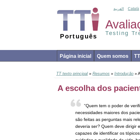
العربية
Català
Avalia
Testing T
Português
Página inicial
Quem somos
T
TT texto principal
»
Resumos
»
Introdução
» A
A escolha dos pacient
“Quem tem o poder de verif
necessidades maiores dos pacie
são feitas as perguntas mais r
deveria ser? Quem deve dirigir 
capazes de identificar os tópico