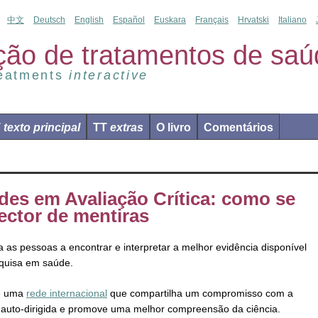
中文
Deutsch
English
Español
Euskara
Français
Hrvatski
Italiano
ção de tratamentos de saú
reatments
interactive
T
texto principal
TT
extras
O livro
Comentários
des em Avaliação Crítica: como se
ector de mentiras
 as pessoas a encontrar e interpretar a melhor evidência disponível
squisa em saúde.
de uma
rede internacional
que compartilha um compromisso com a
auto-dirigida e promove uma melhor compreensão da ciência.