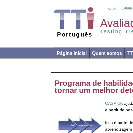
العربية
Català
Avalia
Testing T
Português
Página inicial
Quem somos
T
Programa de habilida
tornar um melhor det
CASP UK
ajuda
a partir de pe
Isso é parte 
aprendizagem 