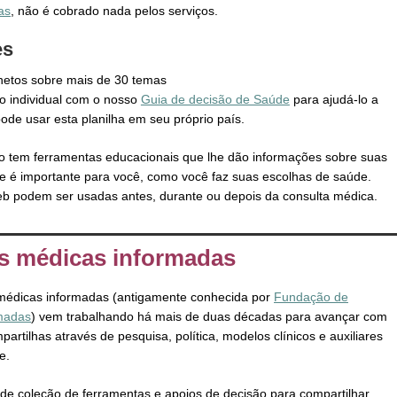
as
, não é cobrado nada pelos serviços.
es
hetos sobre mais de 30 temas
o individual com o nosso
Guia de decisão de Saúde
para ajudá-lo a
de usar esta planilha em seu próprio país.
o tem ferramentas educacionais que lhe dão informações sobre suas
ue é importante para você, como você faz suas escolhas de saúde.
b podem ser usadas antes, durante ou depois da consulta médica.
s médicas informadas
médicas informadas (antigamente conhecida por
Fundação de
rmadas
) vem trabalhando há mais de duas décadas para avançar com
rtilhas através de pesquisa, política, modelos clínicos e auxiliares
e.
de coleção de ferramentas e apoios de decisão para compartilhar,