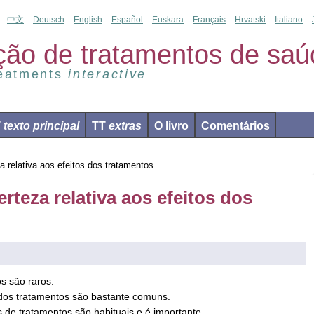
中文
Deutsch
English
Español
Euskara
Français
Hrvatski
Italiano
ção de tratamentos de saú
reatments
interactive
T
texto principal
TT
extras
O livro
Comentários
 relativa aos efeitos dos tratamentos
rteza relativa aos efeitos dos
os são raros.
s dos tratamentos são bastante comuns.
 de tratamentos são habituais e é importante