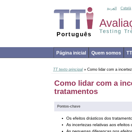
العربية
Català
Avalia
Testing T
Português
Página inicial
Quem somos
T
TT texto principal
» Como lidar com a incerteza
Como lidar com a ince
tratamentos
Pontos-chave
Os efeitos drásticos dos tratament
As incertezas relativas aos efeito
As pequenas diferenças nos efeitos