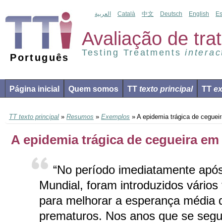
العربية
Català
中文
Deutsch
English
Es
Avaliação de tr
Testing Treatments
interac
Português
Página inicial
Quem somos
TT
texto principal
TT
ex
TT texto principal
»
Resumos
»
Exemplos
» A epidemia trágica de ceguei
A epidemia trágica de cegueira em
“No período imediatamente apó
Mundial, foram introduzidos vários
para melhorar a esperança média 
prematuros. Nos anos que se segu