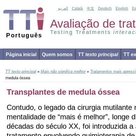
العربية
Català
中文
Deutsch
English
Es
Avaliação de tr
Testing Treatments
interac
Português
Página inicial
Quem somos
TT
texto principal
TT
ex
TT texto principal
»
Mais não significa melhor
»
Tratamentos mais agress
medula óssea
Transplantes de medula óssea
Contudo, o legado da cirurgia mutilante
mentalidade de “mais é melhor”, longe d
décadas do século XX, foi introduzida
tratamento envolvendo quimioterapia de