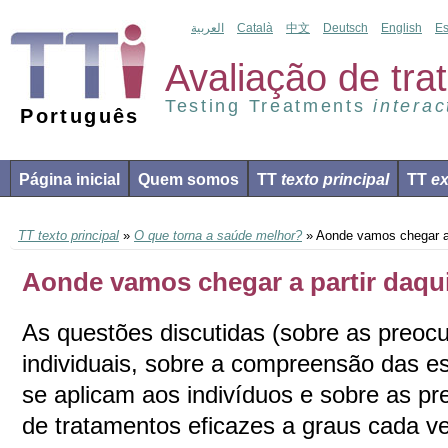
العربية
Català
中文
Deutsch
English
Es
Avaliação de tr
Testing Treatments
interac
Português
Página inicial
Quem somos
TT
texto principal
TT
ex
TT texto principal
»
O que torna a saúde melhor?
» Aonde vamos chegar a 
Aonde vamos chegar a partir daqu
As questões discutidas (sobre as preoc
individuais, sobre a compreensão das es
se aplicam aos indivíduos e sobre as p
de tratamentos eficazes a graus cada 