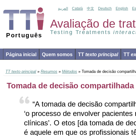
العربية
Català
中文
Deutsch
English
Es
Avaliação de tr
Testing Treatments
interac
Português
Página inicial
Quem somos
TT
texto principal
TT
ex
TT texto principal
»
Resumos
»
Métodos
» Tomada de decisão compartilh
Tomada de decisão compartilhada
“A tomada de decisão compartil
‘o processo de envolver pacientes
clínicas’. O etos [da tomada de de
é aquele em que os profissionais 