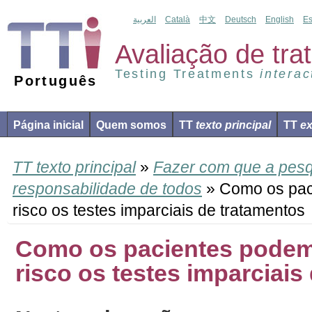
العربية
Català
中文
Deutsch
English
Es
Avaliação de tr
Testing Treatments
interac
Português
Página inicial
Quem somos
TT
texto principal
TT
ex
TT texto principal
»
Fazer com que a pesqu
responsabilidade de todos
» Como os pac
risco os testes imparciais de tratamentos
Como os pacientes podem
risco os testes imparciais