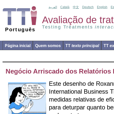
العربية
Català
中文
Deutsch
English
Es
Avaliação de tr
Testing Treatments
interac
Português
Página inicial
Quem somos
TT
texto principal
TT
ex
Negócio Arriscado dos Relatórios
Este desenho de Roxann
International Business 
medidas relativas de efi
para deturpar quanto be