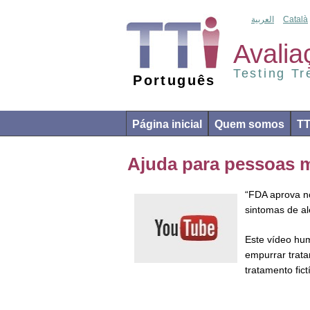
العربية
Català
Avalia
Testing T
Português
Página inicial
Quem somos
T
Ajuda para pessoas m
“FDA aprova no
sintomas de al
Este vídeo hum
empurrar trata
tratamento fic