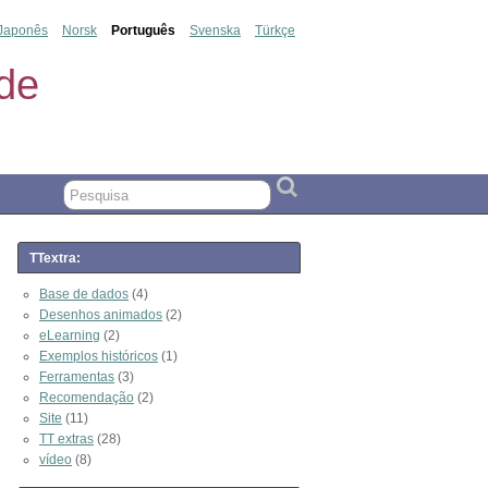
Japonês
Norsk
Português
Svenska
Türkçe
de
TTextra:
Base de dados
(4)
Desenhos animados
(2)
eLearning
(2)
Exemplos históricos
(1)
Ferramentas
(3)
Recomendação
(2)
Site
(11)
TT extras
(28)
vídeo
(8)