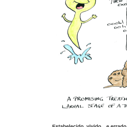
Estabelecido, vivido…e errado