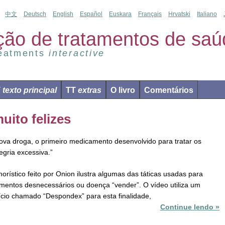
中文
Deutsch
English
Español
Euskara
Français
Hrvatski
Italiano
ção de tratamentos de saú
reatments
interactive
T
texto principal
TT
extras
O livro
Comentários
uito felizes
va droga, o primeiro medicamento desenvolvido para tratar os
egria excessiva.”
orístico feito por Onion ilustra algumas das táticas usadas para
mentos desnecessários ou doença “vender”. O vídeo utiliza um
tício chamado “Despondex” para esta finalidade,
Continue lendo »