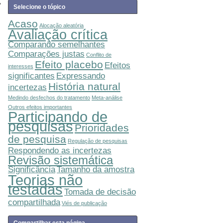
Selecione o tópico
Acaso
Alocação aleatória
Avaliação crítica
Comparando semelhantes
Comparações justas
Conflito de
Efeito placebo
Efeitos
interesses
significantes
Expressando
História natural
incertezas
Medindo desfechos do tratamento
Meta-análise
Outros efeitos importantes
Participando de
pesquisas
Prioridades
de pesquisa
Regulação de pesquisas
Respondendo as incertezas
Revisão sistemática
Significância
Tamanho da amostra
Teorias não
testadas
Tomada de decisão
compartilhada
Viés de publicação