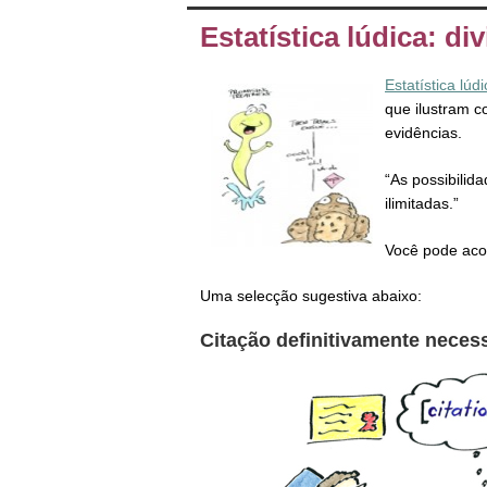
Estatística lúdica: d
Estatística lúd
que ilustram 
evidências.
“As possibilid
ilimitadas.”
Você pode aco
Uma selecção sugestiva abaixo:
Citação definitivamente neces