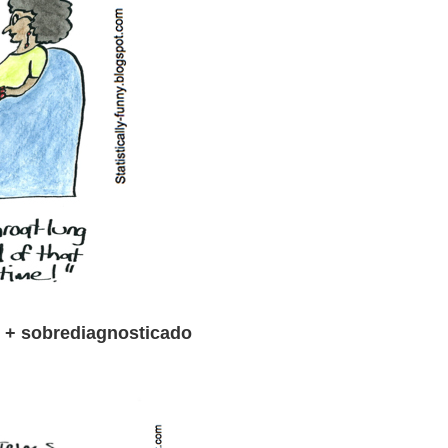
o + sobrediagnosticado