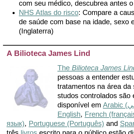
com seu médico, descubrea antes o
NHS Atlas do risco
: Compare a caus
de saúde com base na idade, sexo 
(Inglaterra)
A Bilioteca James Lind
The
Bilioteca James Lin
pessoas a entender est
tratamentos na área da 
studos controlados são
disponível em
English
,
French (françai
язык)
,
Portuguese (Português)
and
Span
três
livros
escrito para o público estão d