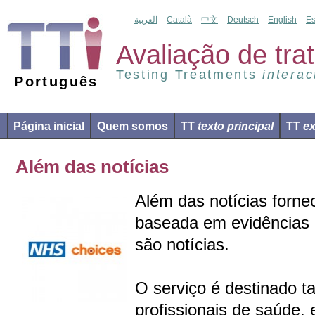
العربية
Català
中文
Deutsch
English
Es
Avaliação de tr
Testing Treatments
interac
Português
Página inicial
Quem somos
TT
texto principal
TT
ex
Além das notícias
Além das notícias forne
baseada em evidências 
são notícias.
O serviço é destinado t
profissionais de saúde, 