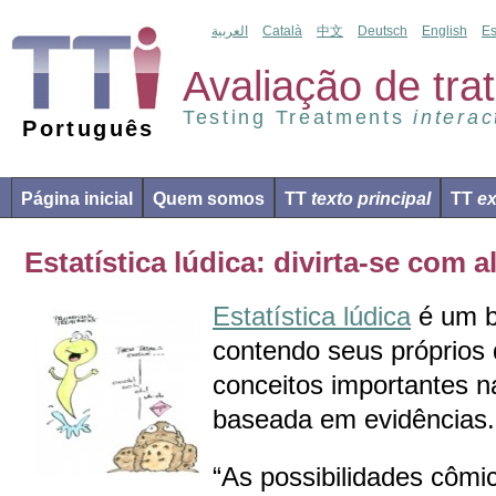
العربية
Català
中文
Deutsch
English
Es
Avaliação de tr
Testing Treatments
interac
Português
Página inicial
Quem somos
TT
texto principal
TT
ex
Estatística lúdica: divirta-se com
Estatística lúdica
é um b
contendo seus próprios
conceitos importantes n
baseada em evidências.
“As possibilidades cômi