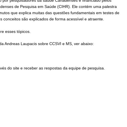
ido por pesquisadores da saúde Canadenses e financiado pelos
nadenses de Pesquisa em Saúde (CIHR). Ele contém uma palestra
minutos que explica muitas das questões fundamentais em testes de
s conceitos são explicados de forma acessível e atraente.
re esses tópicos.
da Andreas Laupacis sobre CCSVI e MS, ver abaixo:
vés do site e receber as respostas da equipe de pesquisa.