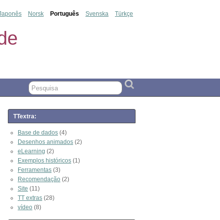
Japonês
Norsk
Português
Svenska
Türkçe
de
TTextra:
Base de dados
(4)
Desenhos animados
(2)
eLearning
(2)
Exemplos históricos
(1)
Ferramentas
(3)
Recomendação
(2)
Site
(11)
TT extras
(28)
vídeo
(8)