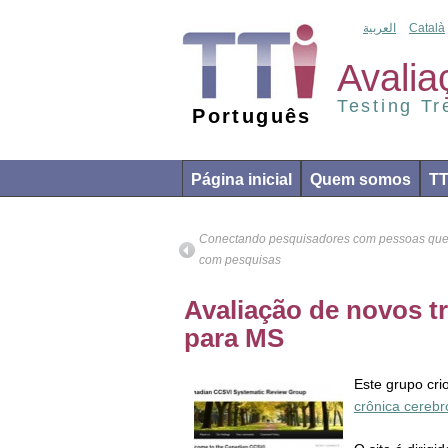
العربية
Català
Avalia
Testing T
Português
Página inicial
Quem somos
T
Conectando pesquisadores com pessoas que 
com pesquisas
Avaliação de novos 
para MS
Este grupo cr
crônica cerebr