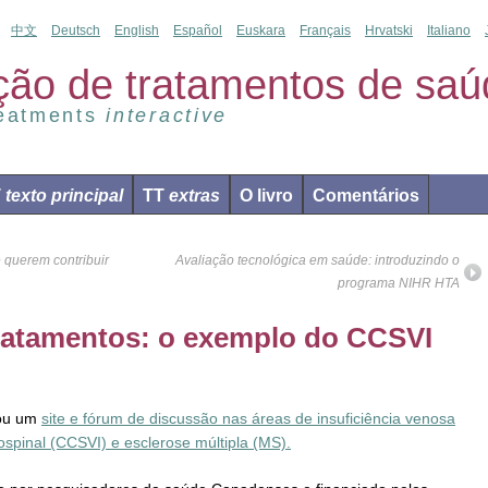
中文
Deutsch
English
Español
Euskara
Français
Hrvatski
Italiano
ção de tratamentos de saú
reatments
interactive
T
texto principal
TT
extras
O livro
Comentários
querem contribuir
Avaliação tecnológica em saúde: introduzindo o
programa NIHR HTA
tratamentos: o exemplo do CCSVI
iou um
site e fórum de discussão nas áreas de insuficiência venosa
ospinal (CCSVI) e esclerose múltipla (MS).