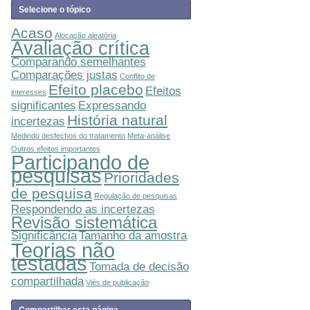
Selecione o tópico
Acaso
Alocação aleatória
Avaliação crítica
Comparando semelhantes
Comparações justas
Conflito de
Efeito placebo
Efeitos
interesses
significantes
Expressando
História natural
incertezas
Medindo desfechos do tratamento
Meta-análise
Outros efeitos importantes
Participando de
pesquisas
Prioridades
de pesquisa
Regulação de pesquisas
Respondendo as incertezas
Revisão sistemática
Significância
Tamanho da amostra
Teorias não
testadas
Tomada de decisão
compartilhada
Viés de publicação